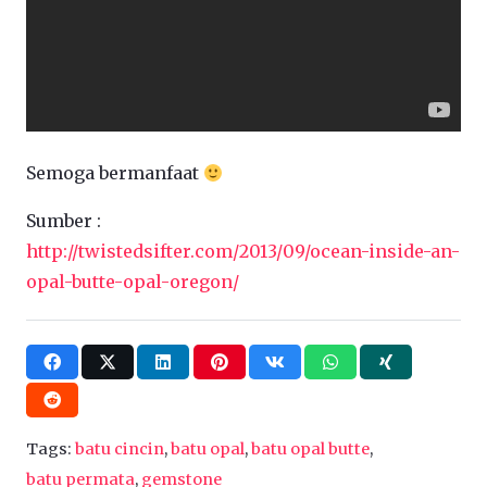
Semoga bermanfaat
Sumber :
http://twistedsifter.com/2013/09/ocean-inside-an-
opal-butte-opal-oregon/
Tags:
batu cincin
,
batu opal
,
batu opal butte
,
batu permata
,
gemstone