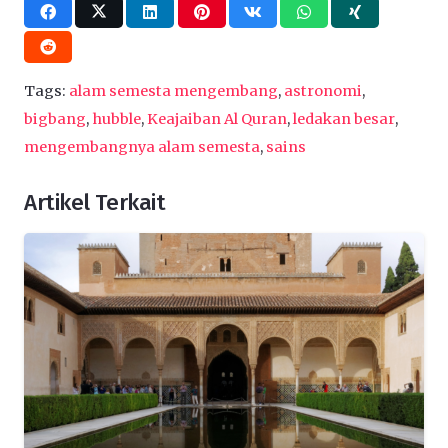
Tags:
alam semesta mengembang
,
astronomi
,
bigbang
,
hubble
,
Keajaiban Al Quran
,
ledakan besar
,
mengembangnya alam semesta
,
sains
Artikel Terkait