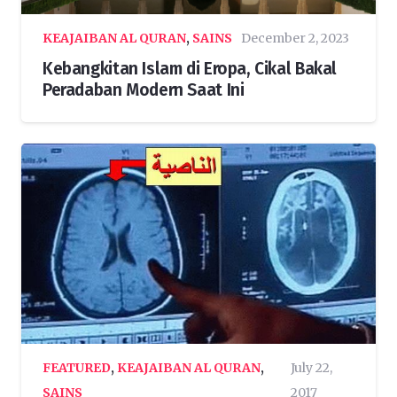
KEAJAIBAN AL QURAN
,
SAINS
December 2, 2023
Kebangkitan Islam di Eropa, Cikal Bakal
Peradaban Modern Saat Ini
FEATURED
,
KEAJAIBAN AL QURAN
,
July 22,
SAINS
2017