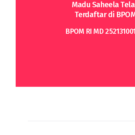
Madu Saheela Tel
Terdaftar di BPO
BPOM RI MD 25213100