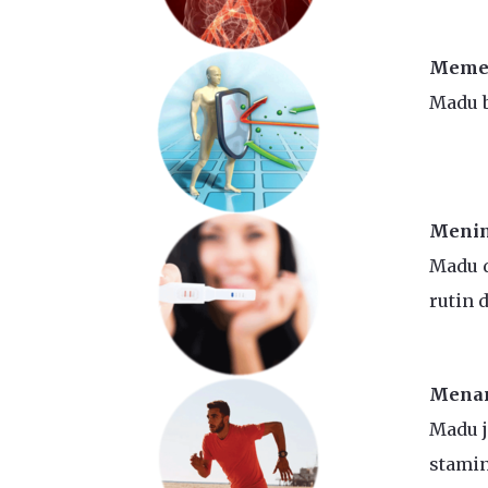
Memer
Madu b
Menin
Madu d
rutin 
Mena
Madu 
stamin