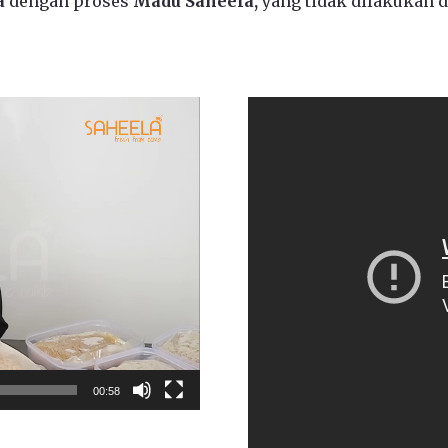
a
dengan proses
Madu Saheela,
yang tidak dilakukan 
00:58