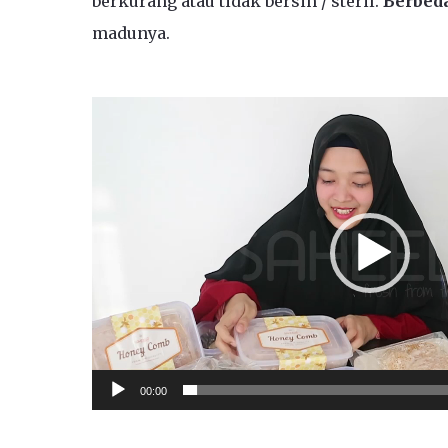
berkurang atau tidak bersih / steril.
Berbed
madunya.
Video
Player
00:00