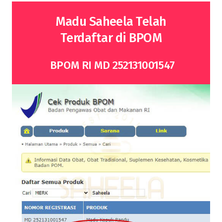
Madu Saheela Telah
Terdaftar di BPOM
BPOM RI MD 252131001547