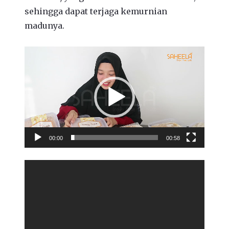
sehingga dapat terjaga kemurnian
madunya.
Video
Player
00:00
00:58