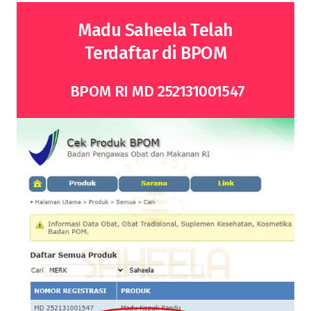
Madu Saheela Telah
Terdaftar di BPOM
BPOM RI MD 252131001547