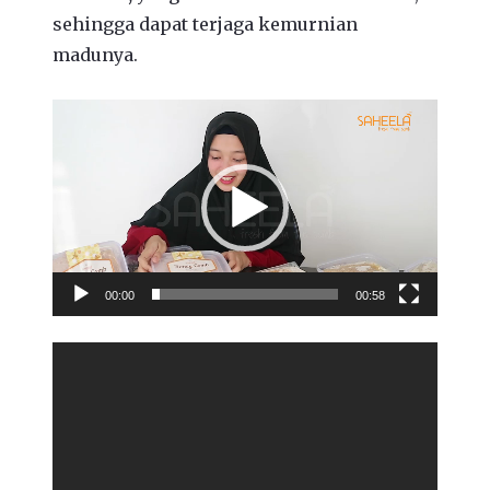
sehingga dapat terjaga kemurnian
madunya.
Video
Player
00:00
00:58