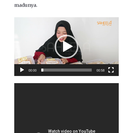
madunya.
Video
Player
00:00
00:58