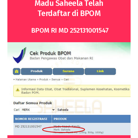
Madu Saheela Telah
Terdaftar di BPOM
BPOM RI MD 252131001547