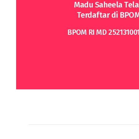
Madu Saheela Tel
Terdaftar di BPO
BPOM RI MD 25213100