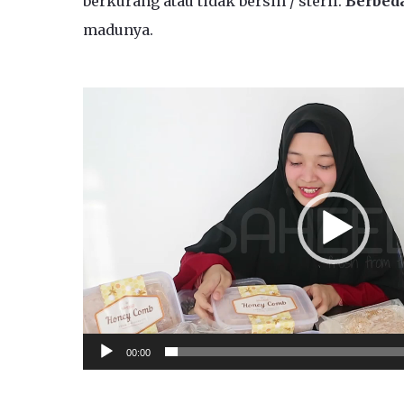
berkurang atau tidak bersih / steril.
Berbed
madunya.
Video
Player
00:00