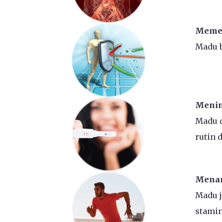
Memer
Madu b
Menin
Madu d
rutin 
Mena
Madu 
stamin