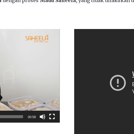
a
dengan proses
Madu Saheela,
yang tidak dilakukan 
00:58