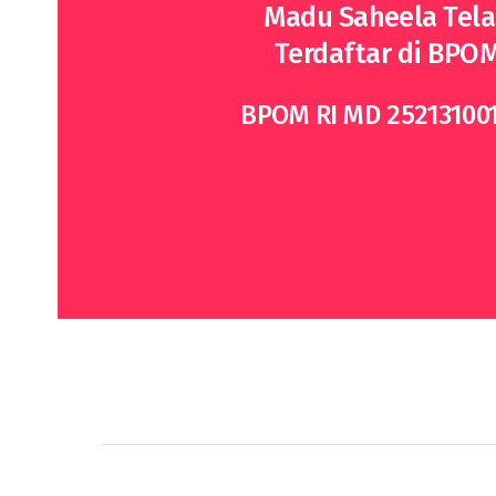
Madu Saheela Tel
Terdaftar di BPO
BPOM RI MD 25213100