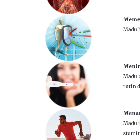
Memer
Madu b
Menin
Madu d
rutin 
Mena
Madu 
stamin