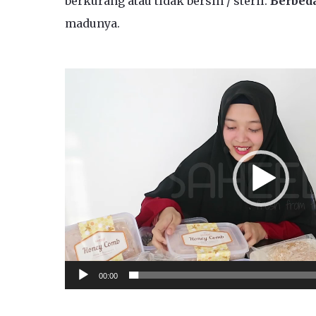
berkurang atau tidak bersih / steril.
Berbed
madunya.
Video
Player
00:00