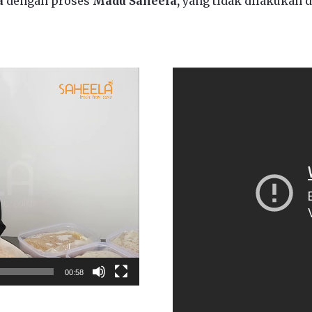
a
dengan proses
Madu Saheela,
yang tidak dilakukan 
00:58