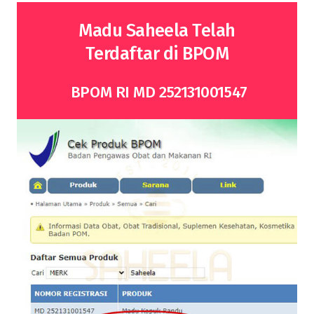
Madu Saheela Telah
Terdaftar di BPOM
BPOM RI MD 252131001547