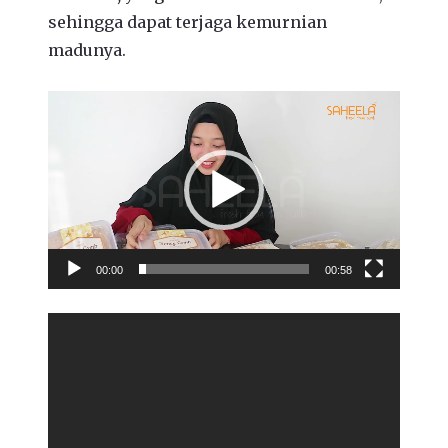
sehingga dapat terjaga kemurnian
madunya.
Video
Player
00:00
00:58