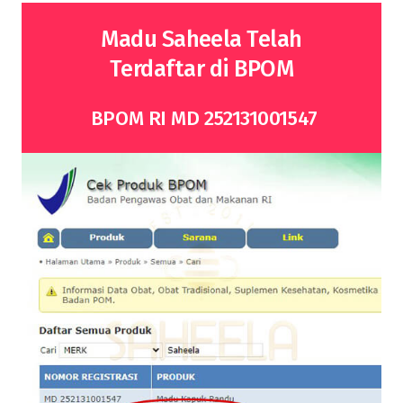
Madu Saheela Telah
Terdaftar di BPOM
BPOM RI MD 252131001547