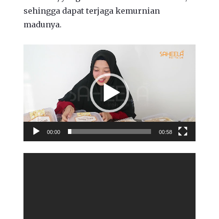
sehingga dapat terjaga kemurnian
madunya.
Video
Player
00:00
00:58