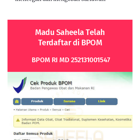
Madu Saheela Telah
Terdaftar di BPOM
BPOM RI MD 252131001547