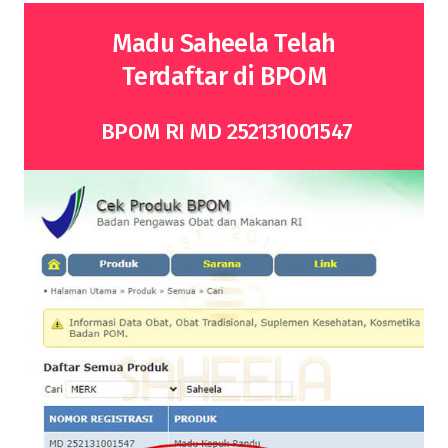
Madu Saheela Telah
Terdaftar di BPOM
BPOM RI MD 252131001547