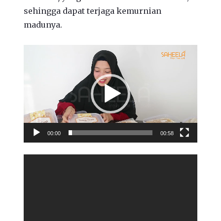
sehingga dapat terjaga kemurnian
madunya.
Video
Player
00:00
00:58