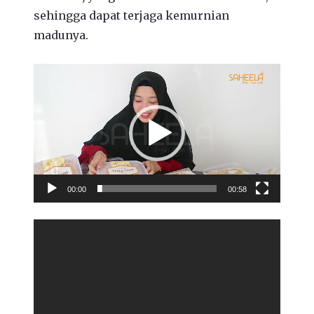
sehingga dapat terjaga kemurnian
madunya.
Video
Player
00:00
00:58