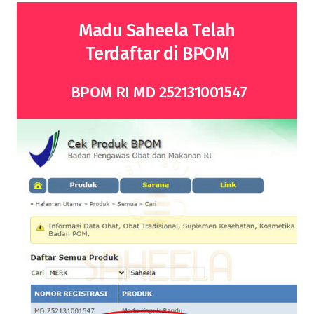
Madu Saheela Telah
Terdaftar di BPOM
BPOM RI MD 252131001547