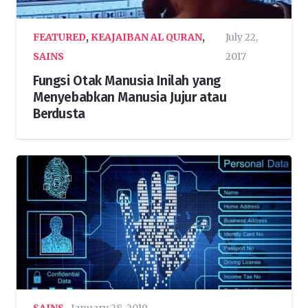
FEATURED
,
KEAJAIBAN AL QURAN
,
July 22,
SAINS
2017
Fungsi Otak Manusia Inilah yang
Menyebabkan Manusia Jujur atau
Berdusta
SAINS
January 28, 2019