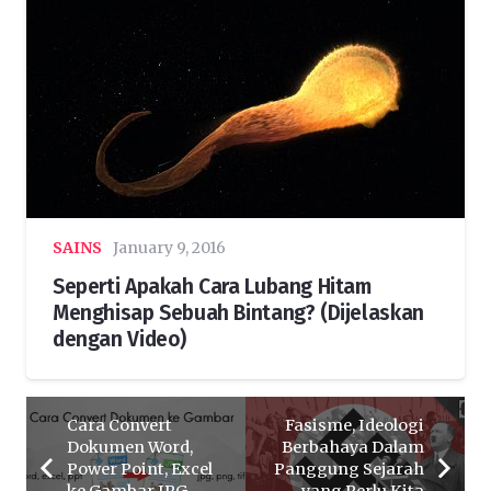
SAINS
January 9, 2016
Seperti Apakah Cara Lubang Hitam
Menghisap Sebuah Bintang? (Dijelaskan
dengan Video)
Cara Convert
Fasisme, Ideologi
Dokumen Word,
Berbahaya Dalam
Power Point, Excel
Panggung Sejarah
ke Gambar JPG,
yang Perlu Kita