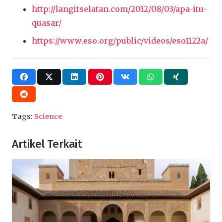
http://langitselatan.com/2012/08/03/apa-itu-
quasar/
https://www.eso.org/public/videos/eso1122a/
Tags:
Science
Artikel Terkait