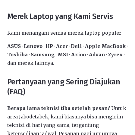
Merek Laptop yang Kami Servis
Kami menangani semua merek laptop populer:
ASUS
·
Lenovo
·
HP
·
Acer
·
Dell
·
Apple MacBook
·
Toshiba
·
Samsung
·
MSI
·
Axioo
·
Advan
·
Zyrex
·
dan merek lainnya.
Pertanyaan yang Sering Diajukan
(FAQ)
Berapa lama teknisi tiba setelah pesan?
Untuk
area Jabodetabek, kami biasanya bisa mengirim
teknisi di hari yang sama, tergantung
ketersediaan jadwal. Pesanan pagi umumnya