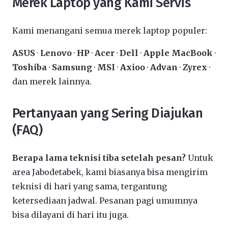
Merek Laptop yang Kami Servis
Kami menangani semua merek laptop populer:
ASUS
·
Lenovo
·
HP
·
Acer
·
Dell
·
Apple MacBook
·
Toshiba
·
Samsung
·
MSI
·
Axioo
·
Advan
·
Zyrex
·
dan merek lainnya.
Pertanyaan yang Sering Diajukan
(FAQ)
Berapa lama teknisi tiba setelah pesan?
Untuk
area Jabodetabek, kami biasanya bisa mengirim
teknisi di hari yang sama, tergantung
ketersediaan jadwal. Pesanan pagi umumnya
bisa dilayani di hari itu juga.