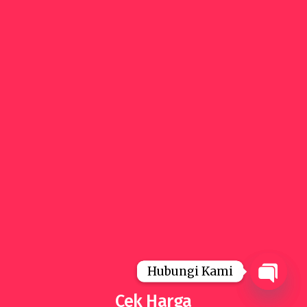
Hubungi Kami
Hubungi Kami
Cek Harga
Open
Open