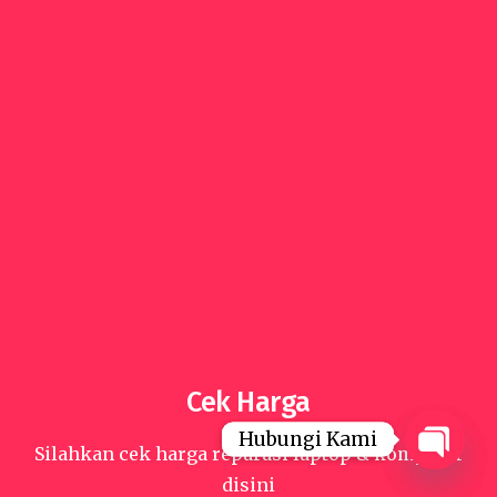
Cek Harga
Hubungi Kami
Hubungi Kami
Silahkan cek harga reparasi laptop & komputer
Open
Open
disini