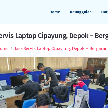
Home
Keunggulan
Har
ervis Laptop Cipayung, Depok – Ber
ome
Jasa Servis Laptop Cipayung, Depok – Bergaran