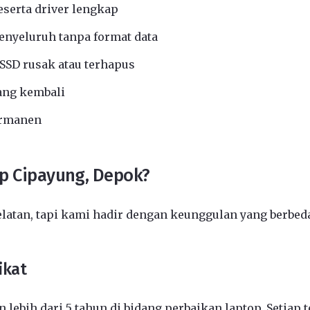
eserta driver lengkap
nyeluruh tanpa format data
SSD rusak atau terhapus
ang kembali
ermanen
op Cipayung, Depok?
elatan, tapi kami hadir dengan keunggulan yang berbed
ikat
 lebih dari 5 tahun di bidang perbaikan laptop. Setiap