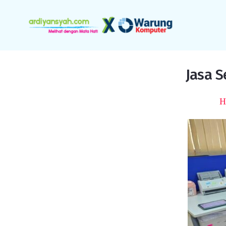
Jasa S
H