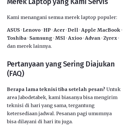
Merek Laptop yang Kami Servis
Kami menangani semua merek laptop populer:
ASUS
·
Lenovo
·
HP
·
Acer
·
Dell
·
Apple MacBook
·
Toshiba
·
Samsung
·
MSI
·
Axioo
·
Advan
·
Zyrex
·
dan merek lainnya.
Pertanyaan yang Sering Diajukan
(FAQ)
Berapa lama teknisi tiba setelah pesan?
Untuk
area Jabodetabek, kami biasanya bisa mengirim
teknisi di hari yang sama, tergantung
ketersediaan jadwal. Pesanan pagi umumnya
bisa dilayani di hari itu juga.