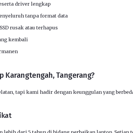
eserta driver lengkap
nyeluruh tanpa format data
SSD rusak atau terhapus
ang kembali
ermanen
op Karangtengah, Tangerang?
elatan, tapi kami hadir dengan keunggulan yang berbed
ikat
 lebih dari 5 tahun di bidang perbaikan laptop. Setiap