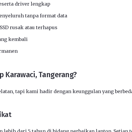
eserta driver lengkap
nyeluruh tanpa format data
SSD rusak atau terhapus
ang kembali
ermanen
p Karawaci, Tangerang?
elatan, tapi kami hadir dengan keunggulan yang berbed
ikat
 lebih dari 5 tahun di bidang perbaikan laptop. Setiap