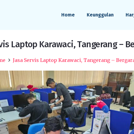
Home
Keunggulan
Har
vis Laptop Karawaci, Tangerang – B
me
Jasa Servis Laptop Karawaci, Tangerang – Bergar