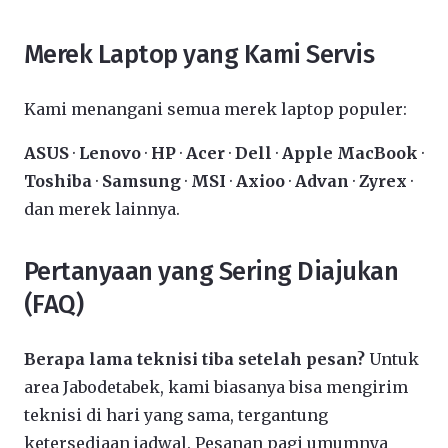
Merek Laptop yang Kami Servis
Kami menangani semua merek laptop populer:
ASUS
·
Lenovo
·
HP
·
Acer
·
Dell
·
Apple MacBook
·
Toshiba
·
Samsung
·
MSI
·
Axioo
·
Advan
·
Zyrex
·
dan merek lainnya.
Pertanyaan yang Sering Diajukan
(FAQ)
Berapa lama teknisi tiba setelah pesan?
Untuk
area Jabodetabek, kami biasanya bisa mengirim
teknisi di hari yang sama, tergantung
ketersediaan jadwal. Pesanan pagi umumnya