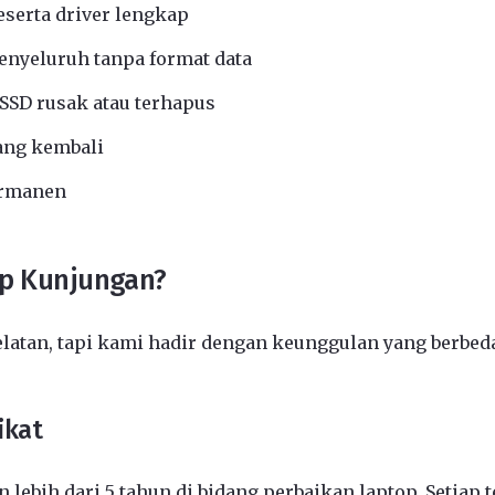
eserta driver lengkap
nyeluruh tanpa format data
SSD rusak atau terhapus
ang kembali
ermanen
op Kunjungan?
elatan, tapi kami hadir dengan keunggulan yang berbed
ikat
 lebih dari 5 tahun di bidang perbaikan laptop. Setiap