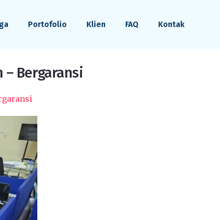
ga
Portofolio
Klien
FAQ
Kontak
n – Bergaransi
rgaransi