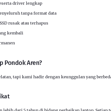
eserta driver lengkap
nyeluruh tanpa format data
SSD rusak atau terhapus
ang kembali
ermanen
op Pondok Aren?
elatan, tapi kami hadir dengan keunggulan yang berbed
ikat
 lebih dari 5 tahun di bidang perbaikan laptop. Setiap