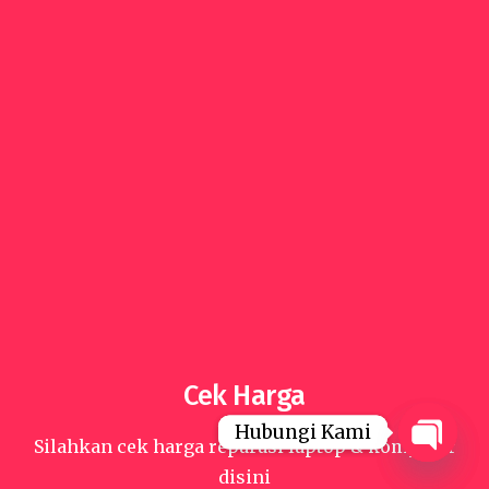
Cek Harga
Hubungi Kami
Hubungi Kami
Silahkan cek harga reparasi laptop & komputer
Open
Open
disini