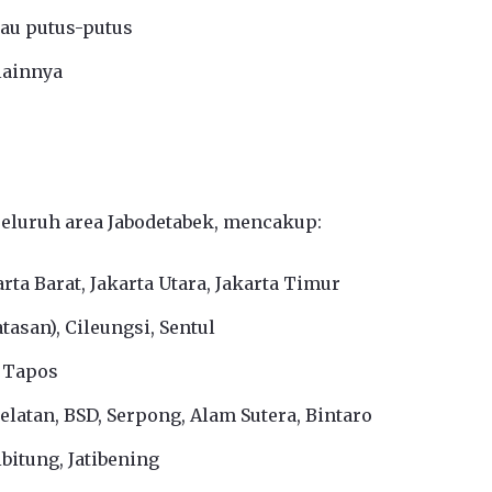
tau putus-putus
lainnya
seluruh area Jabodetabek, mencakup:
arta Barat, Jakarta Utara, Jakarta Timur
asan), Cileungsi, Sentul
, Tapos
latan, BSD, Serpong, Alam Sutera, Bintaro
bitung, Jatibening