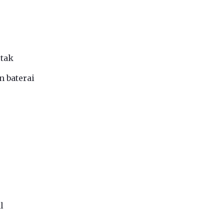
etak
n baterai
l