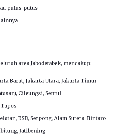
tau putus-putus
lainnya
seluruh area Jabodetabek, mencakup:
arta Barat, Jakarta Utara, Jakarta Timur
asan), Cileungsi, Sentul
, Tapos
latan, BSD, Serpong, Alam Sutera, Bintaro
bitung, Jatibening