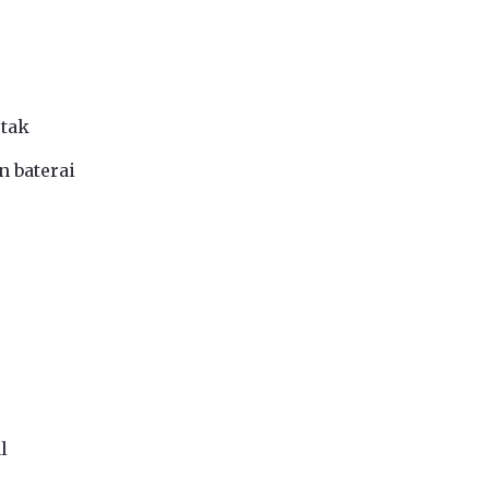
etak
n baterai
l