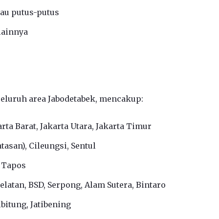
tau putus-putus
lainnya
seluruh area Jabodetabek, mencakup:
arta Barat, Jakarta Utara, Jakarta Timur
asan), Cileungsi, Sentul
, Tapos
latan, BSD, Serpong, Alam Sutera, Bintaro
bitung, Jatibening