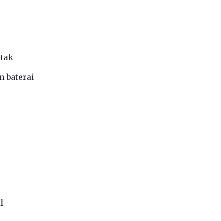
etak
n baterai
l