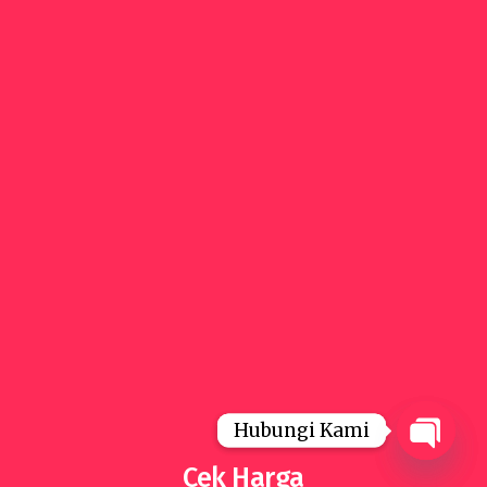
Hubungi Kami
Hubungi Kami
Cek Harga
Open
Open