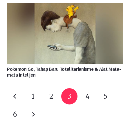
Pokemon Go, Tahap Baru Totalitarianisme & Alat Mata-
mata Intelijen
1
2
3
4
5
6