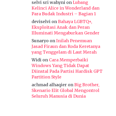
selvi sri wahyni
on
Lubang
Kelinci Alice in Wonderland dan
Para Budak Industri – Bagian 1
deviselvi
on
Bahaya LGBTQ+,
Eksploitasi Anak dan Peran
Illuminati Mengaburkan Gender
Sunaryo
on
Inilah Penemuan
Jasad Firaun dan Roda Keretanya
yang Tenggelam di Laut Merah
Widi
on
Cara Memperbaiki
Windows Yang Tidak Dapat
Diinstal Pada Partisi Hardisk GPT
Partition Style
achmad alhaqier
on
Big Brother,
Skenario Elit Global Mengontrol
Seluruh Manusia di Dunia