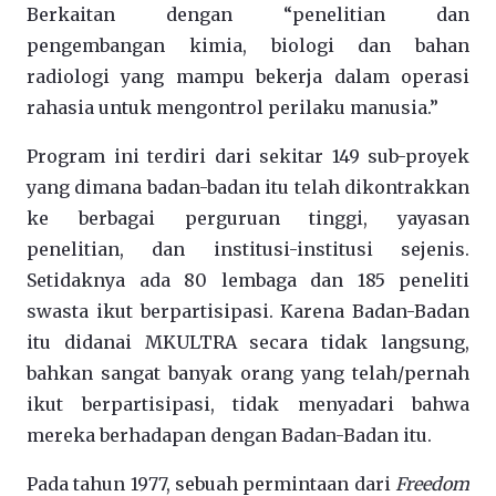
Berkaitan dengan
“
penelitian dan
pengembangan
kimia
,
biologi
dan bahan
radiologi
yang
mampu
bekerja
dalam operasi
rahasia untuk
mengontrol
perilaku manusia
.”
Program ini
terdiri dari
sekitar
149
sub-proyek
yang dimana badan-badan itu telah dikontrakkan
ke berbagai
perguruan tinggi
,
yayasan
penelitian
,
dan
institusi-institusi sejenis
.
Setidaknya
ada
80
lembaga
dan
185
peneliti
swasta
ikut
berpartisipasi
.
Karena
Badan-Badan
itu
didanai
MKULTRA secara
tidak langsung
,
bahkan sangat
banyak
orang
yang telah/pernah
ikut berpartisipasi,
tidak menyadari bahwa
mereka berhadapan dengan
Badan-Badan itu.
Pada tahun 1977, sebuah permintaan dari
Freedom