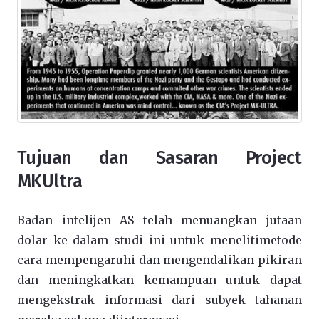
Tujuan dan Sasaran Project
MKUltra
Badan
intelijen AS telah
menuangkan
jutaan
dolar
ke dalam studi
ini untuk
meneliti
metode
cara
mempengaruhi
dan mengendalikan
pikiran
dan
meningkatkan
kemampuan untuk
dapat
mengekstrak
informasi dari
subyek
tahanan