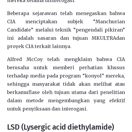
mereka
selama diinterogasi
.
Beberapa sejarawan telah
menegaskan bahwa
CIA
menciptakan subjek
“
Manchurian
Candidate”
melalui teknik
“
pengendali pikiran”
ini
adalah
sasaran dan
tujuan
MKULTRA
dan
proyek
CIA
terkait lainnya
.
Alfred
McCoy
telah mengklaim
bahwa
CIA
berusaha
untuk memberi
perhatian khusus
terhadap media
pada
program
“
konyol” mereka,
sehingga
masyarakat tidak
akan
melihat
atau
berkamuflase oleh
tujuan
utama dari penelitian
dalam
metode mengembangkan
yang efektif
untuk
penyiksaan
dan
interogasi
.
LSD (Lysergic acid diethylamide)