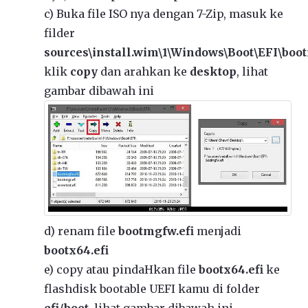
c) Buka file ISO nya dengan 7-Zip, masuk ke
filder
sources\install.wim\1\Windows\Boot\EFI\boo
klik
copy
dan arahkan ke
desktop
, lihat
gambar dibawah ini
d) renam file
bootmgfw.efi
menjadi
bootx64.efi
e) copy atau pindaHkan file
bootx64.efi
ke
flashdisk bootable UEFI kamu di folder
efi/boot
, lihat gambar dibawah ini