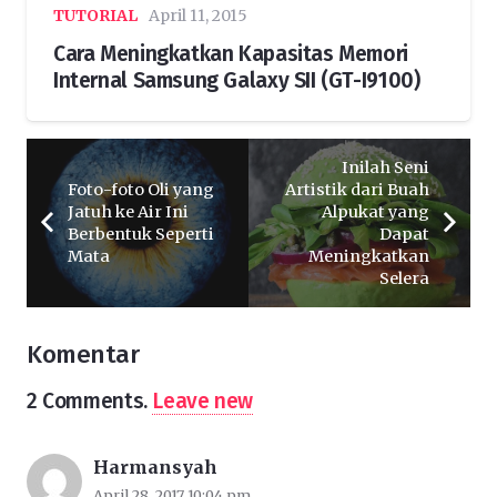
TUTORIAL
April 11, 2015
Cara Meningkatkan Kapasitas Memori
Internal Samsung Galaxy SII (GT-I9100)
Inilah Seni
Foto-foto Oli yang
Artistik dari Buah
Jatuh ke Air Ini
Alpukat yang
Berbentuk Seperti
Dapat
Mata
Meningkatkan
Selera
Komentar
2
Comments
.
Leave new
Harmansyah
April 28, 2017 10:04 pm