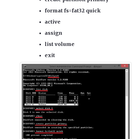
format fs=fat32 quick
active
assign
list volume
exit