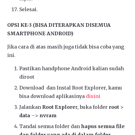
Selesai.
OPSI KE-3 (BISA DITERAPKAN DISEMUA
SMARTPHONE ANDROID)
Jika cara di atas masih juga tidak bisa coba yang
ini.
Pastikan handphone Android kalian sudah
diroot
Download dan Instal Root Explorer, kamu
bisa download aplikasinya
disini
Jalankan
Root Explore
r, buka folder
root
>
data
–>
nvram
Tandai semua folder dan
hapus semua file
dan folder yang ada di dalam folder