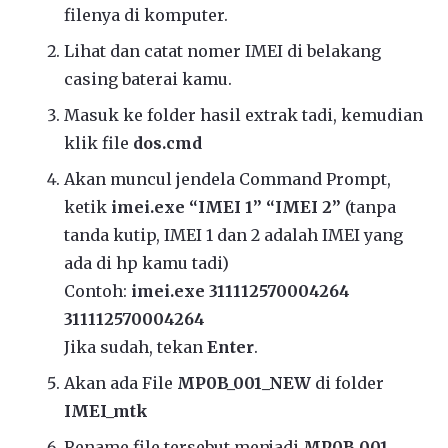
filenya di komputer.
Lihat dan catat nomer IMEI di belakang
casing baterai kamu.
Masuk ke folder hasil extrak tadi, kemudian
klik file
dos.cmd
Akan muncul jendela Command Prompt,
ketik
imei.exe “IMEI 1”
“IMEI 2”
(tanpa
tanda kutip, IMEI 1 dan 2 adalah IMEI yang
ada di hp kamu tadi)
Contoh:
imei.exe 311112570004264
311112570004264
Jika sudah, tekan
Enter
.
Akan ada File
MP0B_001_NEW
di folder
IMEI_mtk
Rename file tersebut menjadi
MP0B_001