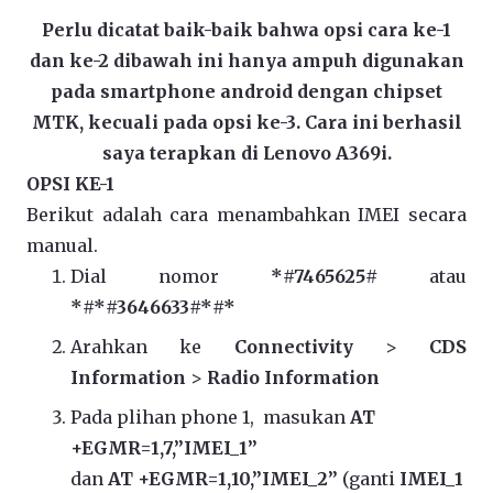
Perlu dicatat baik-baik bahwa opsi cara ke-1
dan ke-2 dibawah ini hanya ampuh digunakan
pada smartphone android dengan chipset
MTK, kecuali pada opsi ke-3. Cara ini berhasil
saya terapkan di Lenovo A369i.
OPSI KE-1
Berikut adalah cara menambahkan IMEI secara
manual.
Dial nomor
*#7465625#
atau
*#*#3646633#*#*
Arahkan ke
Connectivity
>
CDS
Information
>
Radio Information
Pada plihan phone 1, masukan
AT
+EGMR=1,7,”IMEI_1”
dan
AT +EGMR=1,10,”IMEI_2”
(ganti
IMEI_1