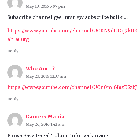
May 13, 2016 5:07 pm
Subscribe channel gw , ntar gw subscribe balik …
https://www.youtube.com/channel/UCKN9dDOq9kR
ah-auutg
Reply
Who Am I ?
May 23, 2016 12:37 am
https://www.youtube.com/channel/UCn0m16IazB5zb
Reply
Gamers Mania
May 26, 2016 1:42 am
Punya Saya Gagal Tolong infonya kurang