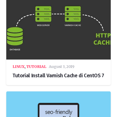
LINUX
,
TUTORIAL
August 3, 2019
Tutorial Install Varnish Cache di CentOS 7