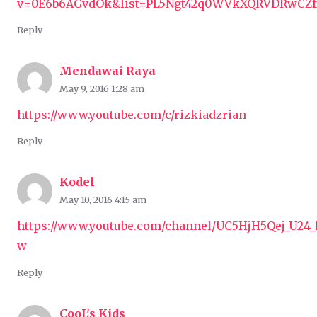
v=0E6b6AGvdOk&list=PL5Ngt42q0WVkXQRVDRwCZ
Reply
Mendawai Raya
May 9, 2016 1:28 am
https://www.youtube.com/c/rizkiadzrian
Reply
Kodel
May 10, 2016 4:15 am
https://www.youtube.com/channel/UC5HjH5Qej_U24_
w
Reply
CooL's Kids