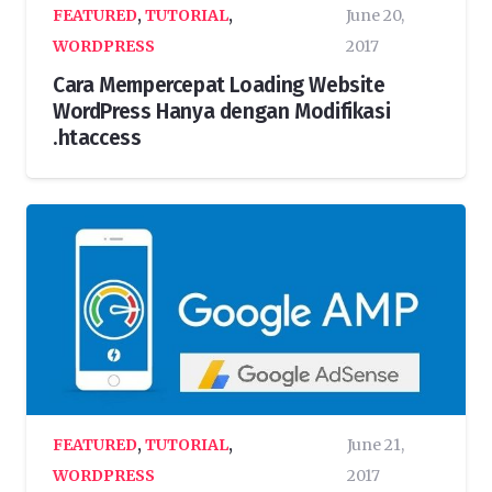
FEATURED
,
TUTORIAL
,
June 20,
WORDPRESS
2017
Cara Mempercepat Loading Website
WordPress Hanya dengan Modifikasi
.htaccess
FEATURED
,
TUTORIAL
,
June 21,
WORDPRESS
2017