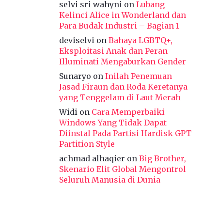
selvi sri wahyni
on
Lubang
Kelinci Alice in Wonderland dan
Para Budak Industri – Bagian 1
deviselvi
on
Bahaya LGBTQ+,
Eksploitasi Anak dan Peran
Illuminati Mengaburkan Gender
Sunaryo
on
Inilah Penemuan
Jasad Firaun dan Roda Keretanya
yang Tenggelam di Laut Merah
Widi
on
Cara Memperbaiki
Windows Yang Tidak Dapat
Diinstal Pada Partisi Hardisk GPT
Partition Style
achmad alhaqier
on
Big Brother,
Skenario Elit Global Mengontrol
Seluruh Manusia di Dunia