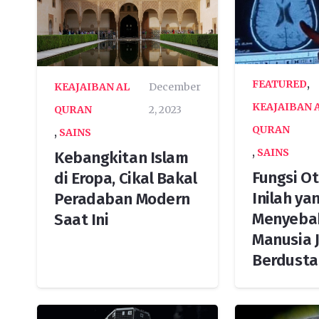
FEATURED
,
KEAJAIBAN AL
December
KEAJAIBAN 
QURAN
2, 2023
QURAN
,
SAINS
,
SAINS
Kebangkitan Islam
Fungsi O
di Eropa, Cikal Bakal
Inilah ya
Peradaban Modern
Menyeba
Saat Ini
Manusia J
Berdusta