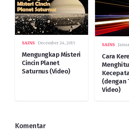
SAINS
December 24, 2015
SAINS
Janua
Mengungkap Misteri
Cara Ker
Cincin Planet
Menghitu
Saturnus (Video)
Kecepat
(dengan 
Video)
Komentar