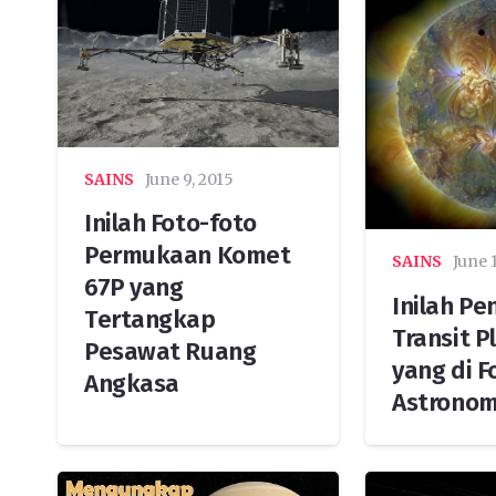
SAINS
June 9, 2015
Inilah Foto-foto
Permukaan Komet
SAINS
June 
67P yang
Inilah P
Tertangkap
Transit P
Pesawat Ruang
yang di F
Angkasa
Astrono