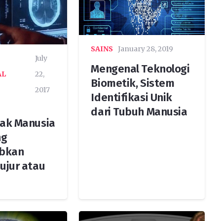
SAINS
January 28, 2019
July
Mengenal Teknologi
AL
22,
Biometik, Sistem
2017
Identifikasi Unik
dari Tubuh Manusia
tak Manusia
ng
bkan
ujur atau