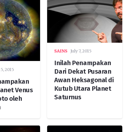
SAINS
July 7, 2015
Inilah Penampakan
15, 2015
Dari Dekat Pusaran
Awan Heksagonal di
enampakan
Kutub Utara Planet
lanet Venus
Saturnus
oto oleh
m