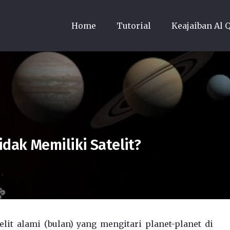
Home
Tutorial
Keajaiban Al 
dak Memiliki Satelit?
elit alami (bulan) yang mengitari planet-planet di