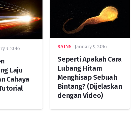
SAINS
January 9, 2016
ry 3, 2016
Seperti Apakah Cara
en
Lubang Hitam
ng Laju
Menghisap Sebuah
an Cahaya
Bintang? (Dijelaskan
Tutorial
dengan Video)