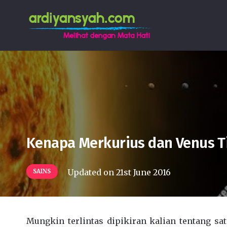
Kenapa Merkurius dan Venus Ti
Updated on
21st June 2016
SAINS
Mungkin terlintas dipikiran kalian tentang sat