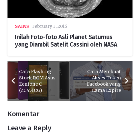
SAINS
February 3, 2016
Inilah Foto-foto Asli Planet Saturnus
yang Diambil Satelit Cassini oleh NASA
Cara Flashing
Cara Membuat
Stock ROM Asus
Akses Token
Zenfone C
Facebook yang
(ZC451CG)
Lama Expire
Komentar
Leave a Reply