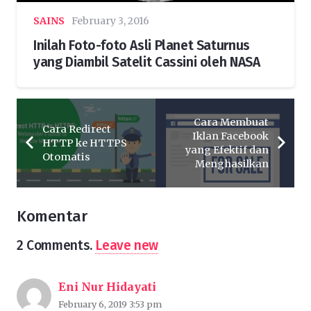
SAINS
February 3, 2016
Inilah Foto-foto Asli Planet Saturnus
yang Diambil Satelit Cassini oleh NASA
Cara Membuat
Cara Redirect
Iklan Facebook
HTTP ke HTTPS
yang Efektif dan
Otomatis
Menghasilkan
Komentar
2
Comments
.
Leave new
Eni Nur Hidayati
February 6, 2019 3:53 pm