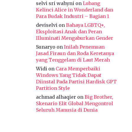
selvi sri wahyni
on
Lubang
Kelinci Alice in Wonderland dan
Para Budak Industri – Bagian 1
deviselvi
on
Bahaya LGBTQ+,
Eksploitasi Anak dan Peran
Illuminati Mengaburkan Gender
Sunaryo
on
Inilah Penemuan
Jasad Firaun dan Roda Keretanya
yang Tenggelam di Laut Merah
Widi
on
Cara Memperbaiki
Windows Yang Tidak Dapat
Diinstal Pada Partisi Hardisk GPT
Partition Style
achmad alhaqier
on
Big Brother,
Skenario Elit Global Mengontrol
Seluruh Manusia di Dunia