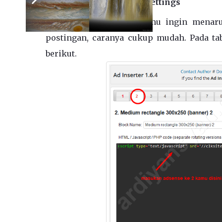
Jika sudah Klik
Save All Settings
Berikutnya misalkan kamu ingin menaru
postingan, caranya cukup mudah. Pada ta
berikut.