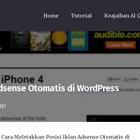
Home
Tutorial
Keajaiban Al 
Adsense Otomatis di WordPress
017
s Cara Meletakkan Posisi Iklan Adsense Otomatis di