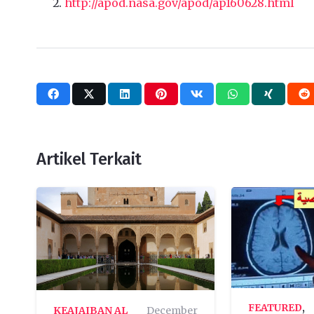
http://apod.nasa.gov/apod/ap160628.html
Artikel Terkait
FEATURED
,
KEAJAIBAN AL
December