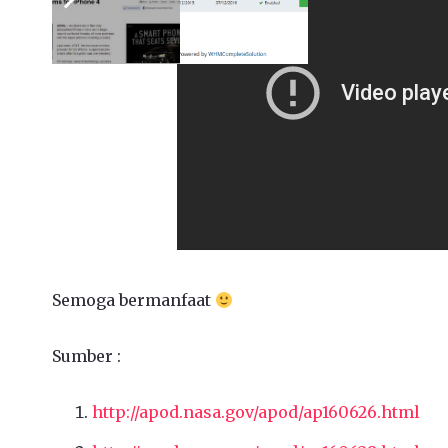
Semoga bermanfaat
Sumber :
http://apod.nasa.gov/apod/ap160626.html