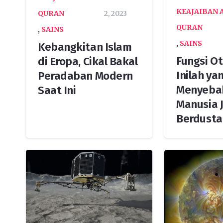
KEAJAIBAN 
QURAN
2, 2023
QURAN
,
SAINS
,
SAINS
Kebangkitan Islam
Fungsi O
di Eropa, Cikal Bakal
Inilah ya
Peradaban Modern
Menyeba
Saat Ini
Manusia J
Berdusta