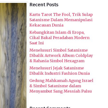
Recent Posts
Kartu Tarot The Fool, Trik Sulap
Satanisme Dalam Memanipulasi
Kekacauan Dunia
Kebangkitan Islam di Eropa,
Cikal Bakal Peradaban Modern
Saat Ini
Menelusuri Simbol Satanisme
Dibalik Artwork Album Coldplay
& Rahasia Simbol Hexagram
Menelusuri Jejak Satanisme
Dibalik Industri Fashion Dunia
Gedung Mahkamah Agung Israel
& Simbol Satanisme dalam
Menyambut Sang Messiah Palsu