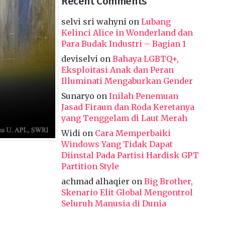
Recent Comments
selvi sri wahyni
on
Lubang
Kelinci Alice in Wonderland dan
Para Budak Industri – Bagian 1
deviselvi
on
Bahaya LGBTQ+,
Eksploitasi Anak dan Peran
Illuminati Mengaburkan Gender
Sunaryo
on
Inilah Penemuan
Jasad Firaun dan Roda Keretanya
yang Tenggelam di Laut Merah
Widi
on
Cara Memperbaiki
Windows Yang Tidak Dapat
Diinstal Pada Partisi Hardisk GPT
Partition Style
achmad alhaqier
on
Big Brother,
Skenario Elit Global Mengontrol
Seluruh Manusia di Dunia