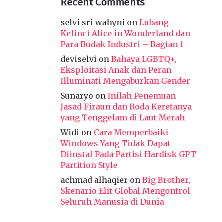
Recent Comments
selvi sri wahyni
on
Lubang
Kelinci Alice in Wonderland dan
Para Budak Industri – Bagian 1
deviselvi
on
Bahaya LGBTQ+,
Eksploitasi Anak dan Peran
Illuminati Mengaburkan Gender
Sunaryo
on
Inilah Penemuan
Jasad Firaun dan Roda Keretanya
yang Tenggelam di Laut Merah
Widi
on
Cara Memperbaiki
Windows Yang Tidak Dapat
Diinstal Pada Partisi Hardisk GPT
Partition Style
achmad alhaqier
on
Big Brother,
Skenario Elit Global Mengontrol
Seluruh Manusia di Dunia