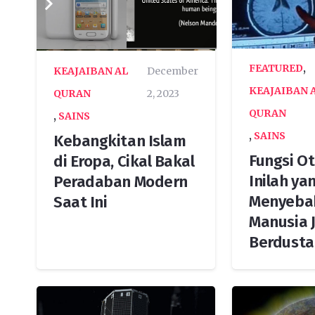
FEATURED
,
KEAJAIBAN AL
December
KEAJAIBAN 
QURAN
2, 2023
QURAN
,
SAINS
,
SAINS
Kebangkitan Islam
Fungsi O
di Eropa, Cikal Bakal
Inilah ya
Peradaban Modern
Menyeba
Saat Ini
Manusia J
Berdusta