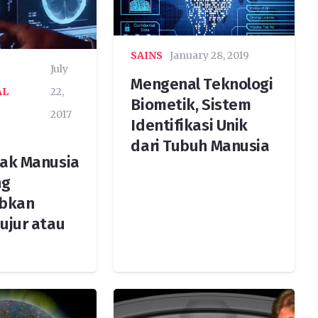
SAINS
January 28, 2019
July
Mengenal Teknologi
AL
22,
Biometik, Sistem
2017
Identifikasi Unik
dari Tubuh Manusia
tak Manusia
ng
bkan
ujur atau