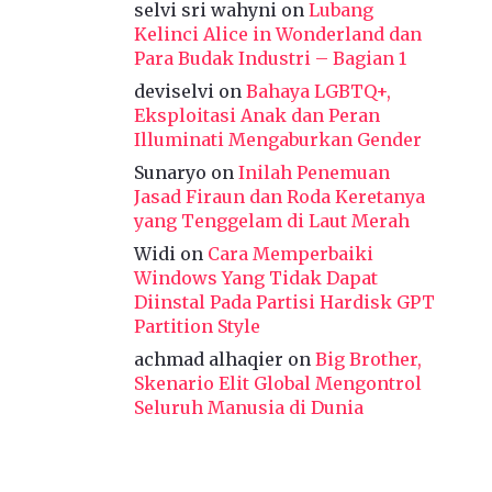
selvi sri wahyni
on
Lubang
Kelinci Alice in Wonderland dan
Para Budak Industri – Bagian 1
deviselvi
on
Bahaya LGBTQ+,
Eksploitasi Anak dan Peran
Illuminati Mengaburkan Gender
Sunaryo
on
Inilah Penemuan
Jasad Firaun dan Roda Keretanya
yang Tenggelam di Laut Merah
Widi
on
Cara Memperbaiki
Windows Yang Tidak Dapat
Diinstal Pada Partisi Hardisk GPT
Partition Style
achmad alhaqier
on
Big Brother,
Skenario Elit Global Mengontrol
Seluruh Manusia di Dunia