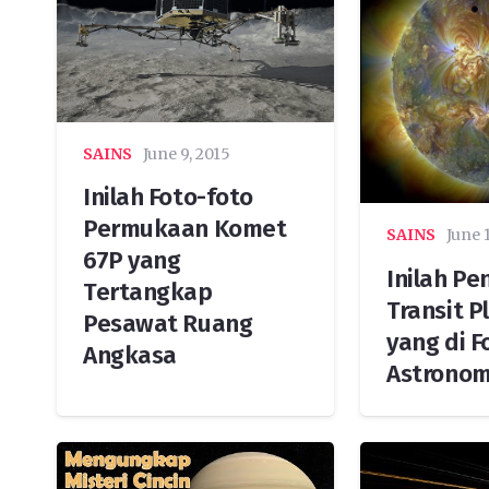
SAINS
June 9, 2015
Inilah Foto-foto
Permukaan Komet
SAINS
June 
67P yang
Inilah P
Tertangkap
Transit P
Pesawat Ruang
yang di F
Angkasa
Astrono