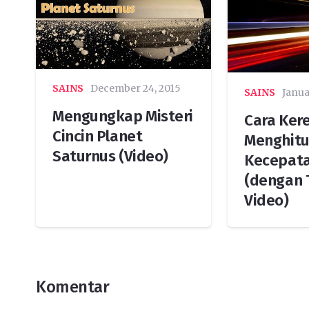
SAINS
December 24, 2015
SAINS
Janua
Mengungkap Misteri
Cara Ker
Cincin Planet
Menghitu
Saturnus (Video)
Kecepat
(dengan 
Video)
Komentar