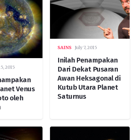
SAINS
July 7, 2015
Inilah Penampakan
15, 2015
Dari Dekat Pusaran
Awan Heksagonal di
enampakan
Kutub Utara Planet
lanet Venus
Saturnus
oto oleh
m