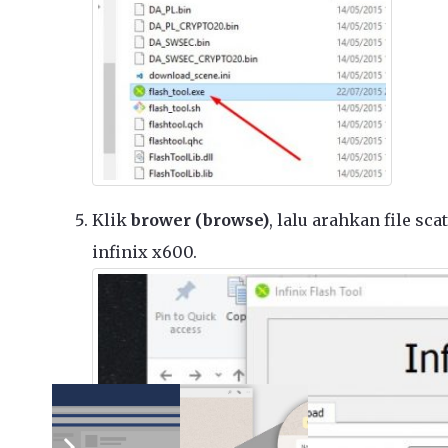
Klik
brower (browse)
, lalu arahkan file sc
infinix x600.