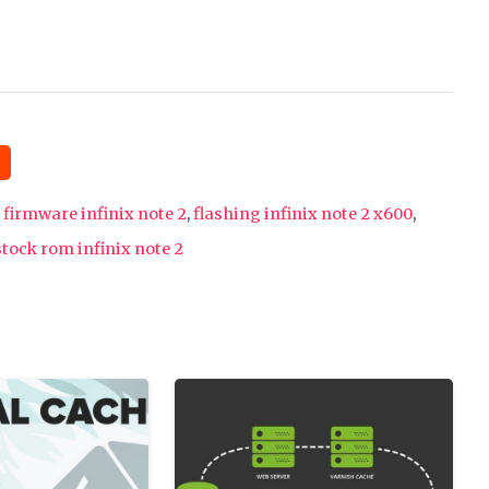
,
firmware infinix note 2
,
flashing infinix note 2 x600
,
stock rom infinix note 2