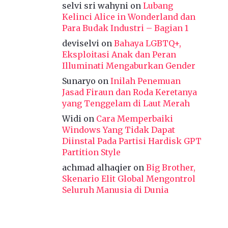
selvi sri wahyni
on
Lubang
Kelinci Alice in Wonderland dan
Para Budak Industri – Bagian 1
deviselvi
on
Bahaya LGBTQ+,
Eksploitasi Anak dan Peran
Illuminati Mengaburkan Gender
Sunaryo
on
Inilah Penemuan
Jasad Firaun dan Roda Keretanya
yang Tenggelam di Laut Merah
Widi
on
Cara Memperbaiki
Windows Yang Tidak Dapat
Diinstal Pada Partisi Hardisk GPT
Partition Style
achmad alhaqier
on
Big Brother,
Skenario Elit Global Mengontrol
Seluruh Manusia di Dunia