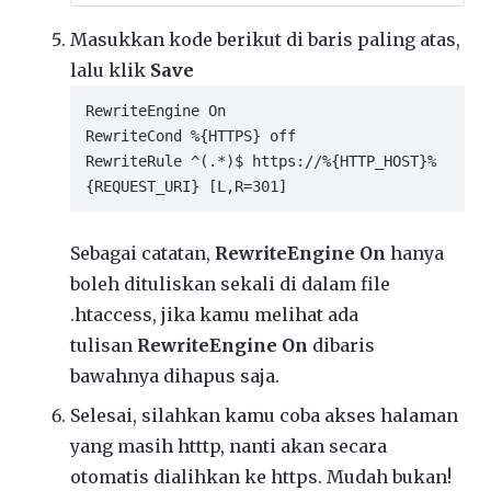
Masukkan kode berikut di baris paling atas,
lalu klik
Save
RewriteEngine On

RewriteCond %{HTTPS} off

RewriteRule ^(.*)$ https://%{HTTP_HOST}%
{REQUEST_URI} [L,R=301]
Sebagai catatan,
RewriteEngine On
hanya
boleh dituliskan sekali di dalam file
.htaccess, jika kamu melihat ada
tulisan
RewriteEngine On
dibaris
bawahnya dihapus saja.
Selesai, silahkan kamu coba akses halaman
yang masih htttp, nanti akan secara
otomatis dialihkan ke https. Mudah bukan!