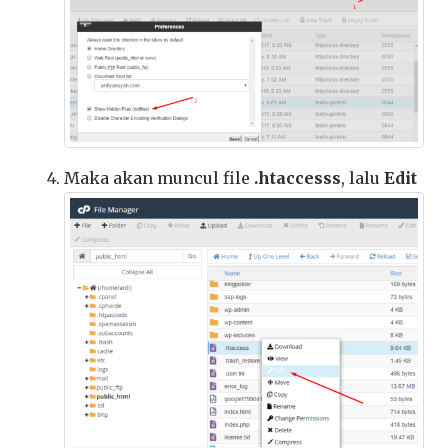
Maka akan muncul file
.htaccesss
, lalu
Edit