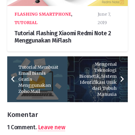
FLASHING SMARTPHONE
,
June 7,
TUTORIAL
2019
Tutorial Flashing Xiaomi Redmi Note 2
Menggunakan MiFlash
Mengenal
Tutorial Membuat
Teknologi
Email Bisnis
Biometik, Sistem
Gratis
Identifikasi Unik
Menggunakan
dari Tubuh
Zoho Mail
Manusia
Komentar
1
Comment
.
Leave new