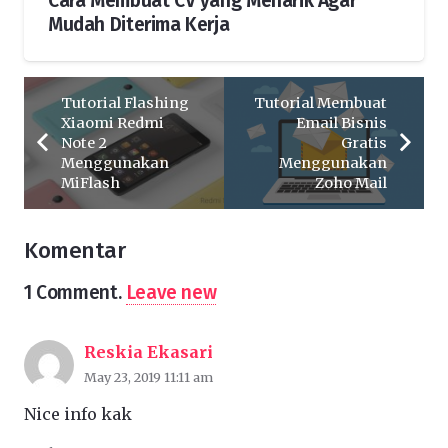
Cara Membuat CV yang Menarik Agar
Mudah Diterima Kerja
Tutorial Flashing
Tutorial Membuat
Xiaomi Redmi
Email Bisnis
Note 2
Gratis
Menggunakan
Menggunakan
MiFlash
Zoho Mail
Komentar
1
Comment
.
Leave new
Reskia Ekasari
May 23, 2019 11:11 am
Nice info kak